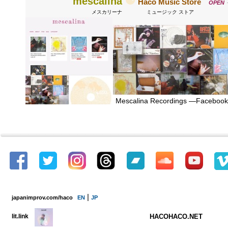
⚈
mescalina
Haco
Music
Store
OPEN
メスカリーナ
ミュージック ストア
Mescalina
Recordings
—
Facebook
|
japanimprov.com/haco
EN
JP
lit.link
HACOHACO.NET