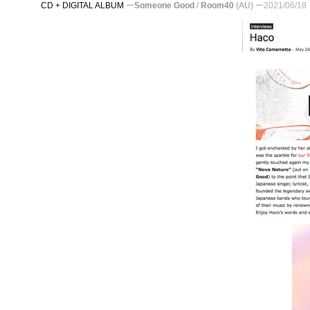
CD + DIGITAL ALBUM
ー
Someone Good
/
Room40
(AU)
ー
2021/06/18