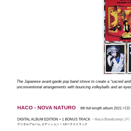
The Japanese avant-garde pop band strove to create a “sacred amb
unconventional arrangements with bouncing volleyballs and an eyes
HACO - NOVA NATURO
8th full-length album 2021 / CD
DIGITAL ALBUM EDITION + 1 BONUS TRACK
ー
Haco Bandcamp
(JP)
デジタルアルバム エディション + 1ボーナストラック