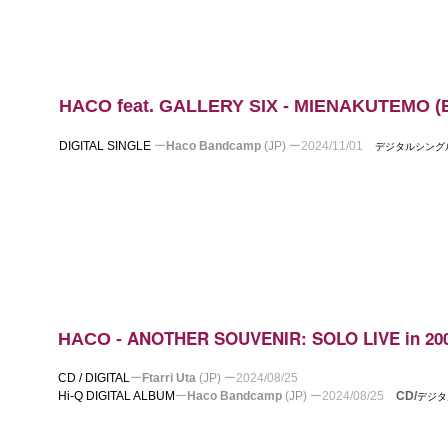
HACO feat. GALLERY SIX - MIENAKUTEMO (Eve
DIGITAL SINGLE
ー
Haco Bandcamp
(JP)
ー
2024/11/01
デジタルシン
ANOTHER SOUVENIR: SOLO LIVE in 20
HACO -
CD / DIGITAL
ー
Ftarri Uta
(JP)
ー
2024/08/25
Hi-Q DIGITAL ALBUM
ー
Haco Bandcamp
(JP)
ー
2024/08/25
CD/
デジ