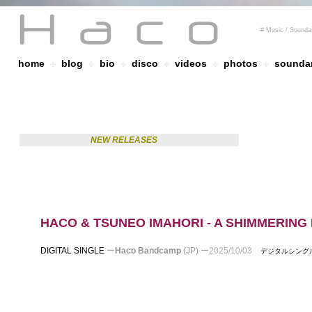
# Music / Sound
home
blog
bio
disco
videos
photos
soundar
✤
✤
✤
✤
✤
✤
NEW RELEASES
HACO & TSUNEO IMAHORI - A SHIMMERING
DIGITAL SINGLE
ー
Haco Bandcamp
(JP)
ー
2025/10/03
デジタルシン