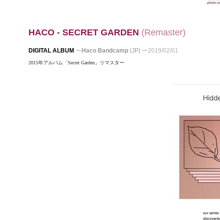
HACO -
SECRET
GARDEN
(
Remaster)
DIGITAL ALBUM
ー
Haco Bandcamp
(JP)
ー
2019/02/01
2015年アルバム「Secret Garden」リマスター