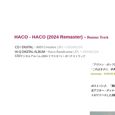
HACO - HACO
(2024 Remaster)
+ Bounus Track
CD / DIGITAL
ー
MiDI Creative
(JP)
ー
2024/01/24
Hi-Q DIGITAL ALBUM
ー
Haco Bandcamp
(JP)
ー
2024/01/24
CD/
デジタルアルバム (2024 リマスター) + ボーナストラック
「アヴァン・ポップ
"これはまさに、未
intoxicate
/
TOWER 
ポストパンク、「第
元アフター・ディナ
トがリリースした先