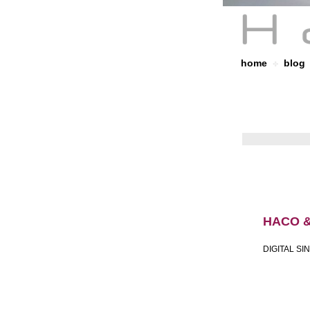
home
blog
✤
HACO &
DIGITAL SI