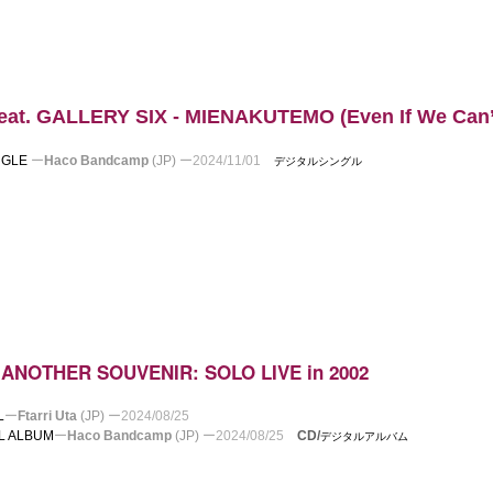
at. GALLERY SIX - MIENAKUTEMO (Even If We Can’t
NGLE
ー
Haco Bandcamp
(JP)
ー
2024/11/01
デジタルシングル
ANOTHER SOUVENIR: SOLO LIVE in 2002
-
L
ー
Ftarri Uta
(JP)
ー
2024/08/25
AL ALBUM
ー
Haco Bandcamp
(JP)
ー
2024/08/25
CD/
デジタルアルバム