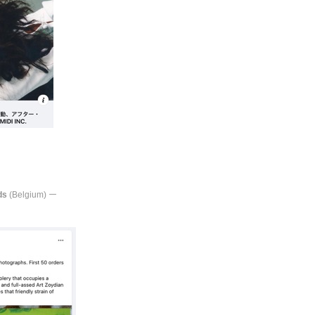
ds
(Belgium)
ー