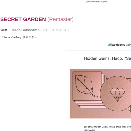
-
SECRET
GARDEN
(
Remaster)
LBUM
ー
Haco Bandcamp
(JP)
ー
2019/02/01
Secret Garden」リマスター