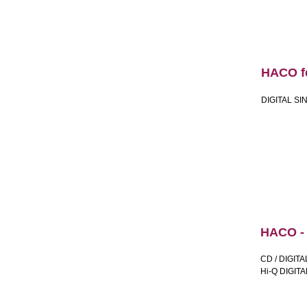
HACO fe
DIGITAL SI
HACO 
CD / DIGITA
Hi-Q DIGIT