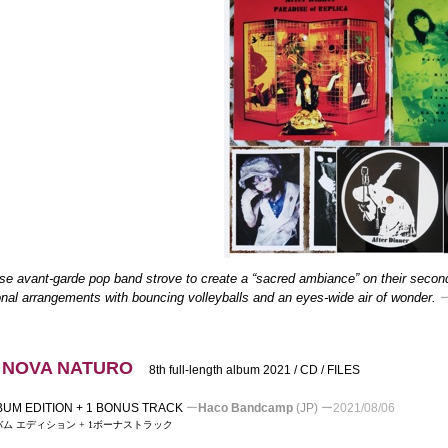
e avant-garde pop band strove to create a “sacred ambiance” on their secon
nal arrangements with bouncing volleyballs and an eyes-wide air of wonder.
 NOVA NATURO
8th full-length album 2021 / CD / FILES
LBUM EDITION + 1 BONUS TRACK
ー
Haco Bandcamp
(JP)
ー
2021/08/06
ム エディション + 1ボーナストラック