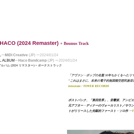
 HACO
(2024 Remaster)
+ Bounus Track
L
ー
MiDI Creative
(JP)
ー
2024/01/24
AL ALBUM
ー
Haco Bandcamp
(JP)
ー
2024/01/24
ルバム (2024 リマスター) + ボーナストラック
「アヴァン・ポップの名盤 30年ちかくをへたリ
"これはまさに、未来の電子的無国籍空想民族音
intoxicate
/
TOWER RECORDS
ポストパンク、「第四世界」、音響派、アンビエ
元アフター・ディナーのヴォーカリスト／サウン
トがリリースした先駆的ファースト・ソロ作
ー
T