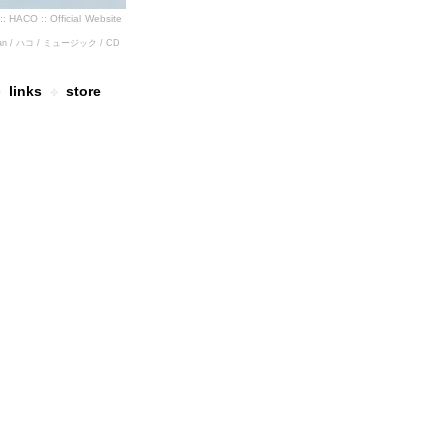
::
HACO :: Official
Website
/ Japan / ハコ / ミュージック / CD
links
store
✤
✤