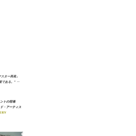
マスター再発」
楽である。”
ー
ントの坩堝
ド・アーティス
URN