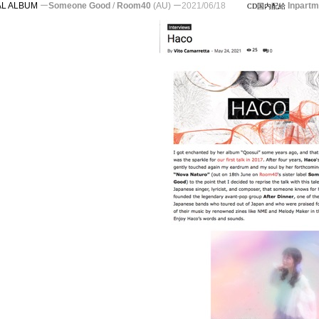
TAL ALBUM
ー
Someone Good
/
Room40
(AU)
ー
2021/06/18
Inpartma
CD国内配給