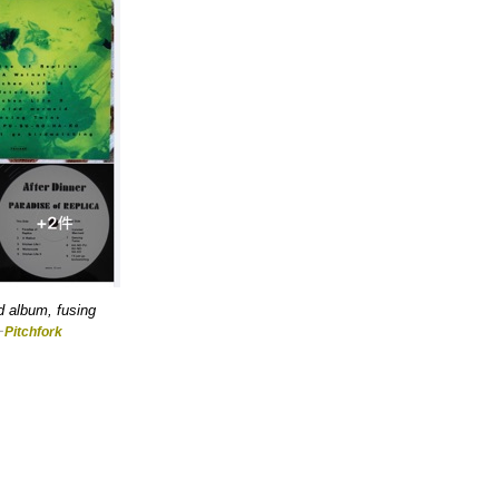
d album, fusing
ー
Pitchfork