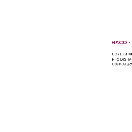
HACO -
CD / DIGITA
Hi-Q DIGIT
CD/
デジタルア