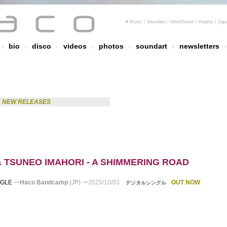
# Music / Soundart / AfterDinner / Hoahio 
bio
disco
videos
photos
soundart
newsletters
✤
✤
✤
✤
✤
✤
NEW RELEASES
 TSUNEO IMAHORI - A SHIMMERING ROAD
NGLE
ー
Haco Bandcamp
(JP)
ー
2025/10/03
OUT NOW
デジタルシングル