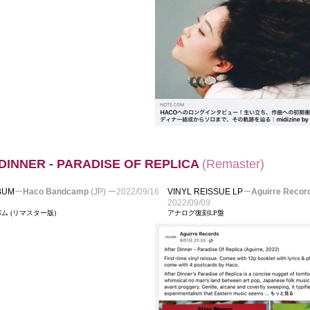
DINNER - PARADISE OF REPLICA
(
Remaster)
LBUM
ー
Haco Bandcamp
(JP)
ー
2022/09/16
VINYL REISSUE LP
ー
Aguirre Recor
2022/09/09
ム (リマスター版)
アナログ復刻LP盤