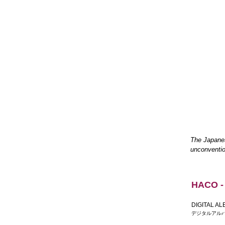
The Japanes
unconventio
HACO -
DIGITAL A
デジタルアルバ